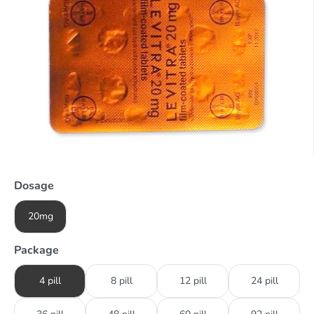
Dosage
20mg
Package
4 pill
8 pill
12 pill
24 pill