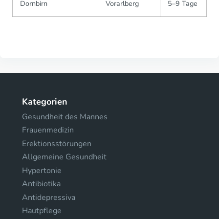
Dornbirn
Vorarlberg
5–9 Tage
Kategorien
Gesundheit des Mannes
Frauenmedizin
Erektionsstörungen
Allgemeine Gesundheit
Hypertonie
Antibiotika
Antidepressiva
Hautpflege