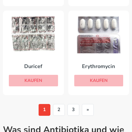
Duricef
Erythromycin
KAUFEN
KAUFEN
1
2
3
»
Was sind Antibiotika und wie