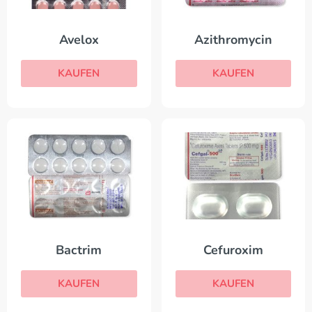
Avelox
Azithromycin
KAUFEN
KAUFEN
Bactrim
Cefuroxim
KAUFEN
KAUFEN