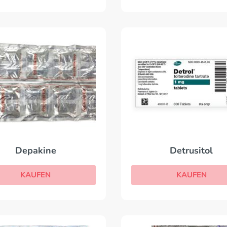
Depakine
Detrusitol
KAUFEN
KAUFEN