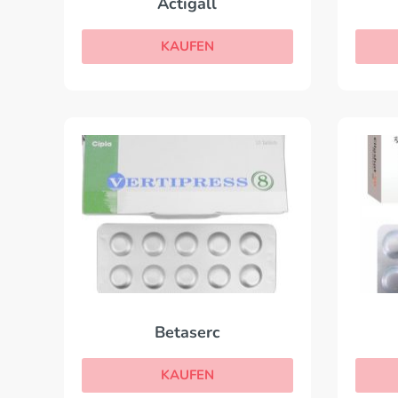
Actigall
KAUFEN
Betaserc
KAUFEN