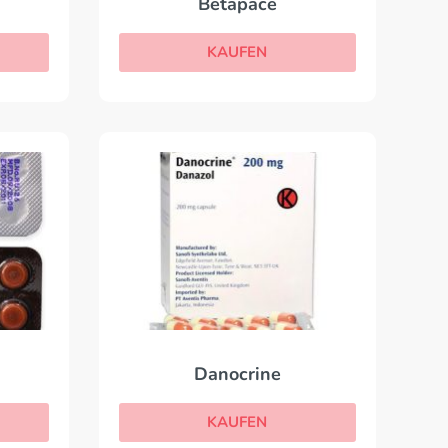
Betapace
KAUFEN
Danocrine
KAUFEN