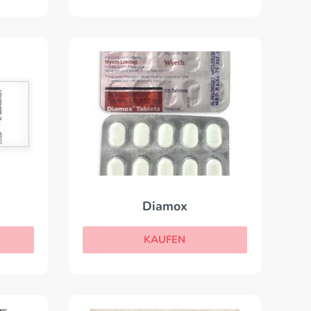
Diamox
KAUFEN