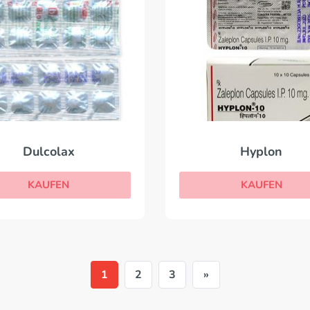
Dulcolax
Hyplon
KAUFEN
KAUFEN
1
2
3
»