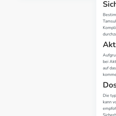
Sic
Bestim
Tamsul
Kompli
durchz
Akt
Aufgru
bei Ak
auf da
kommen
Dos
Die ty
kann v
empfoh
Sicher