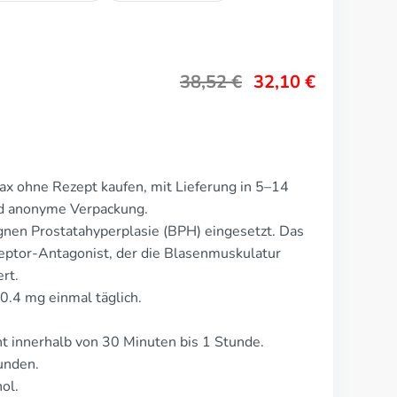
38,52
€
32,10
€
x ohne Rezept kaufen, mit Lieferung in 5–14
nd anonyme Verpackung.
gnen Prostatahyperplasie (BPH) eingesetzt. Das
ptor-Antagonist, der die Blasenmuskulatur
rt.
0.4 mg einmal täglich.
 innerhalb von 30 Minuten bis 1 Stunde.
unden.
ol.