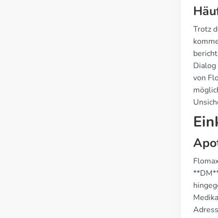
Häuf
Trotz 
kommen
berich
Dialog
von Fl
möglic
Unsich
Ein
Apo
Flomax
**DM**
hingeg
Medikat
Adress