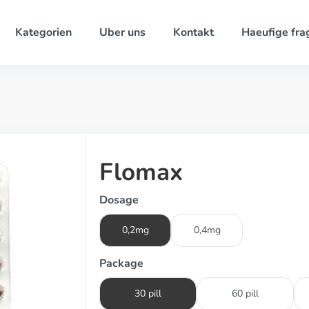
Kategorien
Uber uns
Kontakt
Haeufige fra
Flomax
Dosage
0,2mg
0,4mg
Package
30 pill
60 pill