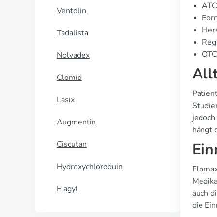
ATC
Ventolin
For
Hers
Tadalista
Regi
OTC 
Nolvadex
All
Clomid
Patien
Lasix
Studie
jedoch
Augmentin
hängt 
Ciscutan
Ein
Hydroxychloroquin
Flomax
Medika
Flagyl
auch di
die Ein