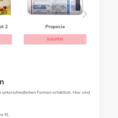
Cialis Daily
Ci
KAUFEN
en
unterschiedlichen Formen erhältlich. Hier sind
ex XL