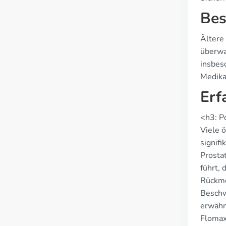
Bes
Ältere
überwa
insbes
Medika
Erf
<h3: P
Viele 
signif
Prosta
führt, 
Rückme
Beschw
erwähn
Flomax