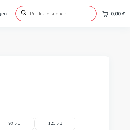
Products
search
gen
0,00
€
90 pill
120 pill