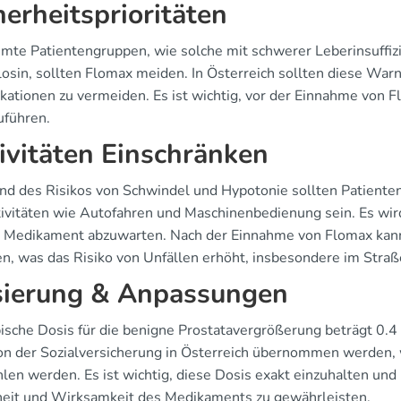
herheitsprioritäten
mte Patientengruppen, wie solche mit schwerer Leberinsuffiz
osin, sollten Flomax meiden. In Österreich sollten diese W
kationen zu vermeiden. Es ist wichtig, vor der Einnahme von F
uführen.
ivitäten Einschränken
nd des Risikos von Schwindel und Hypotonie sollten Patienten
tivitäten wie Autofahren und Maschinenbedienung sein. Es wir
s Medikament abzuwarten. Nach der Einnahme von Flomax kann 
, was das Risiko von Unfällen erhöht, insbesondere im Straß
ierung & Anpassungen
pische Dosis für die benigne Prostatavergrößerung beträgt 0.4
on der Sozialversicherung in Österreich übernommen werden, 
len werden. Es ist wichtig, diese Dosis exakt einzuhalten und
heit und Wirksamkeit des Medikaments zu gewährleisten.