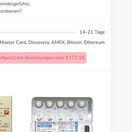
windelgefühle.
probieren?
14-21 Tage
 Master Card, Discovery, AMEX, Bitcoin, Ethereum
uftpost) bei Bestellungen über €172.19