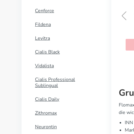
Cenforce
Fildena
Brand Viagra Bottled
Levitra
KAUFEN
Cialis Black
Vidalista
Cialis Professional
Sublingual
Gru
Cialis Daily
Flomax
die wic
Zithromax
INN 
Neurontin
Mark