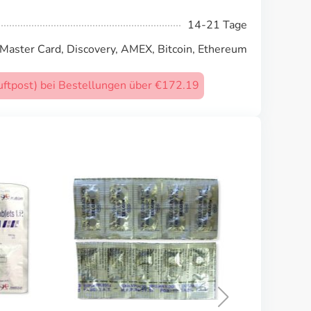
14-21 Tage
 Master Card, Discovery, AMEX, Bitcoin, Ethereum
uftpost) bei Bestellungen über €172.19