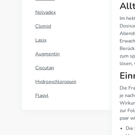
All
Nolvadex
Im hekt
Dosisz
Clomid
Abends
Lasix
Erwach
Berücks
Augmentin
zum sp
lösen,
Ciscutan
Ein
Hydroxychloroquin
Die Fr
Flagyl
je nac
Wirkun
zur Fo
paar w
Die 