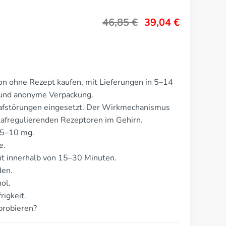
46,85
€
39,04
€
on ohne Rezept kaufen, mit Lieferungen in 5–14
e und anonyme Verpackung.
lafstörungen eingesetzt. Der Wirkmechanismus
lafregulierenden Rezeptoren im Gehirn.
 5–10 mg.
e.
t innerhalb von 15–30 Minuten.
den.
ol.
rigkeit.
probieren?