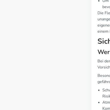
Um d
bev
Die Fle
unange
eigene
einem 
Sic
Wer 
Bei de
Vorsic
Besond
gefähr
Schw
Risi
Atmu
Kom