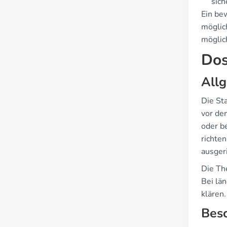
sich
Ein be
möglic
möglic
Dos
Allg
Die St
vor de
oder b
richten
ausgeri
Die Th
Bei lä
klären.
Beso