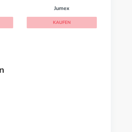
Jumex
KAUFEN
n