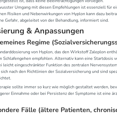
ergestellt ist, dass keine Beeinträchtigungen vorliegen.
wusster Umgang mit diesen Empfehlungen ist essenziell für 
hen Risiken und Nebenwirkungen von Hyplon kann dazu beitrage
he Gefahr, abgeleitet von der Behandlung, informiert sind.
ierung & Anpassungen
emeines Regime (Sozialversicherungss
andarddosierung von Hyplon, das den Wirkstoff Zaleplon enthä
m Schlafengehen empfohlen. Alternativ kann eine Startdosis v
ei leicht eingeschränkter Funktion des zentralen Nervensyst
 sich nach den Richtlinien der Sozialversicherung und sind sp
chtet.
erapie sollte immer so kurz wie möglich gestaltet werden, bevo
ngerer Einnahme oder bei Persistenz der Symptome ist eine ärz
ndere Fälle (ältere Patienten, chroni