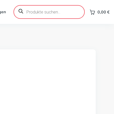
Products
search
gen
0,00
€