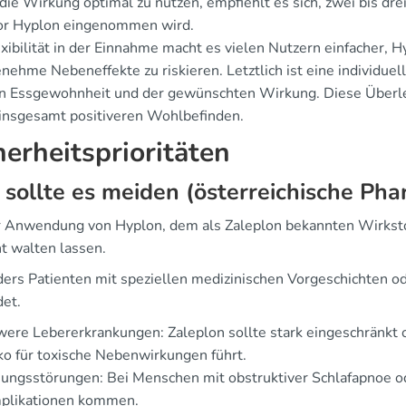
ie Wirkung optimal zu nutzen, empfiehlt es sich, zwei bis dre
or Hyplon eingenommen wird.
xibilität in der Einnahme macht es vielen Nutzern einfacher, Hy
nehme Nebeneffekte zu riskieren. Letztlich ist eine individue
n Essgewohnheit und der gewünschten Wirkung. Diese Überleg
insgesamt positiveren Wohlbefinden.
herheitsprioritäten
sollte es meiden (österreichische P
r Anwendung von Hyplon, dem als Zaleplon bekannten Wirksto
ht walten lassen.
ers Patienten mit speziellen medizinischen Vorgeschichten o
det.
ere Lebererkrankungen: Zaleplon sollte stark eingeschränkt
ko für toxische Nebenwirkungen führt.
ngsstörungen: Bei Menschen mit obstruktiver Schlafapnoe od
plikationen kommen.