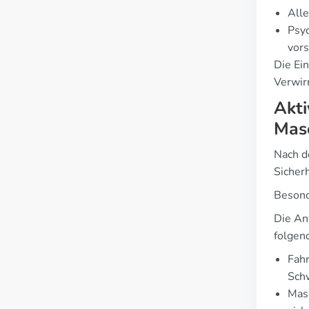
Alle
Psyc
vors
Die Ei
Verwir
Akti
Mas
Nach d
Sicher
Besond
Die An
folgen
Fahr
Schw
Masc