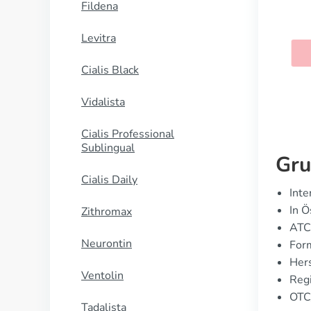
Fildena
Oxybutynin
Levitra
KAUFEN
Cialis Black
Vidalista
Cialis Professional
Sublingual
Gru
Cialis Daily
Inte
In Ö
Zithromax
ATC
Neurontin
For
Hers
Ventolin
Regi
OTC/
Tadalista