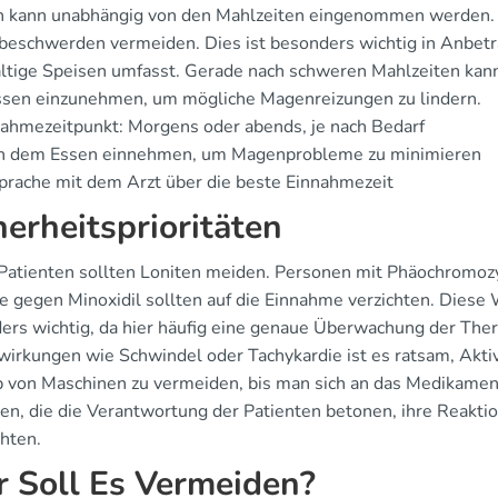
n kann unabhängig von den Mahlzeiten eingenommen werden. 
eschwerden vermeiden. Dies ist besonders wichtig in Anbetrac
altige Speisen umfasst. Gerade nach schweren Mahlzeiten kann
sen einzunehmen, um mögliche Magenreizungen zu lindern.
ahmezeitpunkt: Morgens oder abends, je nach Bedarf
h dem Essen einnehmen, um Magenprobleme zu minimieren
rache mit dem Arzt über die beste Einnahmezeit
herheitsprioritäten
 Patienten sollten Loniten meiden. Personen mit Phäochromozy
ie gegen Minoxidil sollten auf die Einnahme verzichten. Diese
ers wichtig, da hier häufig eine genaue Überwachung der The
irkungen wie Schwindel oder Tachykardie ist es ratsam, Akti
b von Maschinen zu vermeiden, bis man sich an das Medikament 
en, die die Verantwortung der Patienten betonen, ihre Reakti
hten.
 Soll Es Vermeiden?