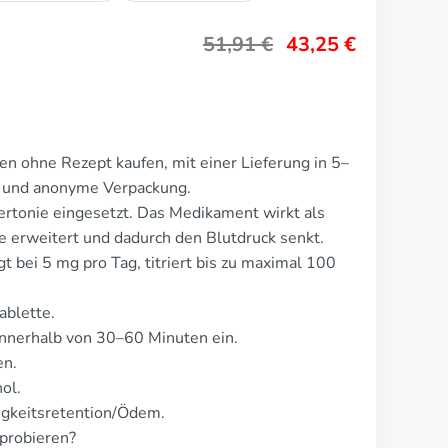
51,91
€
43,25
€
en ohne Rezept kaufen, mit einer Lieferung in 5–
te und anonyme Verpackung.
rtonie eingesetzt. Das Medikament wirkt als
e erweitert und dadurch den Blutdruck senkt.
t bei 5 mg pro Tag, titriert bis zu maximal 100
ablette.
nnerhalb von 30–60 Minuten ein.
en.
ol.
igkeitsretention/Ödem.
probieren?