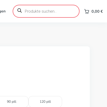
Products
search
gen
0,00
€
90 pill
120 pill