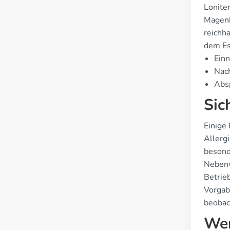
Lonite
Magenb
reichh
dem Es
Einn
Nac
Absp
Sic
Einige
Allerg
besond
Nebenw
Betrie
Vorgab
beobac
Wer