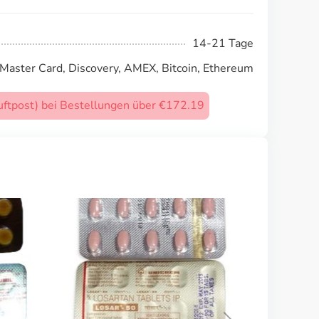
14-21 Tage
 Master Card, Discovery, AMEX, Bitcoin, Ethereum
uftpost) bei Bestellungen über €172.19