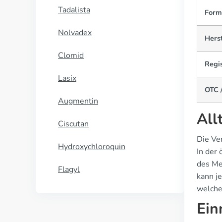
Tadalista
Form
Nolvadex
Herst
Clomid
Regis
Lasix
OTC /
Augmentin
All
Ciscutan
Die Ve
Hydroxychloroquin
In der
des Me
Flagyl
kann j
welche
Ein