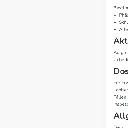
Bestim
Phä
Schw
Alle
Akt
Aufgru
zu bedi
Dos
Für Er
Loniten
Fällen
insbes
All
Die ri