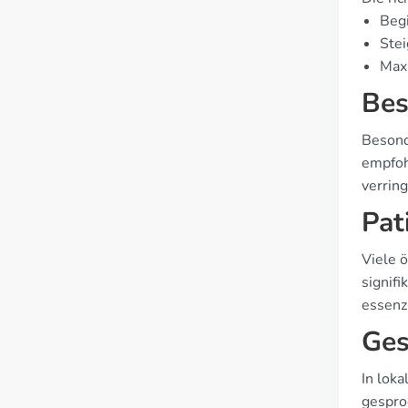
Begi
Stei
Maxi
Bes
Besond
empfoh
verrin
Pat
Viele ö
signif
essenzi
Ges
In lok
gespro