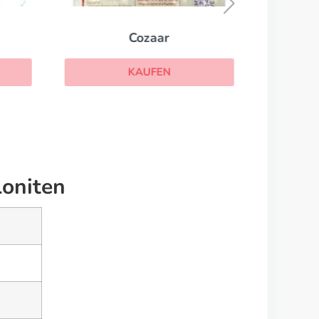
Cozaar
KAUFEN
Loniten