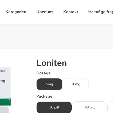
Kategorien
Uber uns
Kontakt
Haeufige fra
Loniten
Dosage
5mg
10mg
Package
30 pill
60 pill