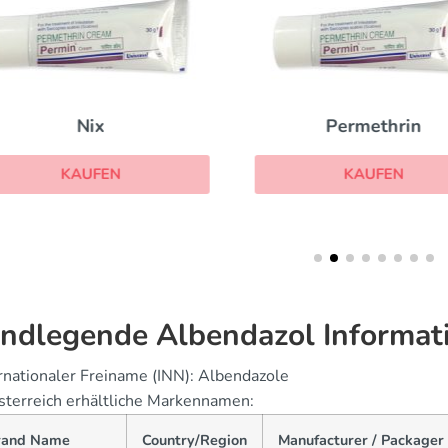
Nix
Permethrin
KAUFEN
KAUFEN
ndlegende Albendazol Informat
rnationaler Freiname (INN): Albendazole
sterreich erhältliche Markennamen:
rand Name
Country/Region
Manufacturer / Packager