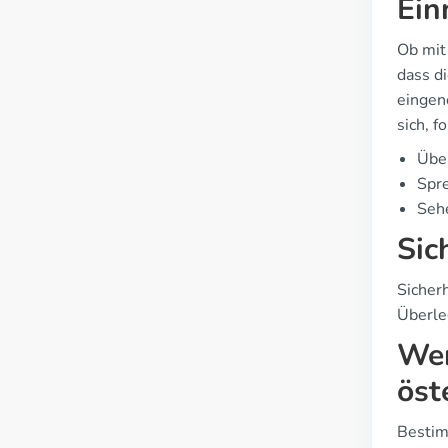
Ein
Ob mit
dass d
eingeno
sich, 
Über
Spre
Sehe
Sic
Sicherh
Überle
Wer
öst
Bestim