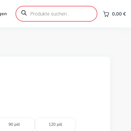
Products
search
gen
0,00
€
90 pill
120 pill