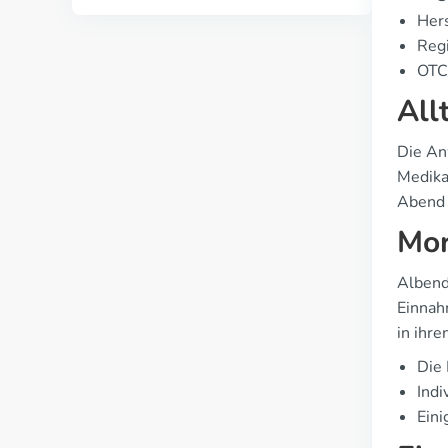
Hers
Regi
OTC/
All
Die An
Medika
Abend 
Mor
Albend
Einnah
in ihr
Die
Indi
Eini