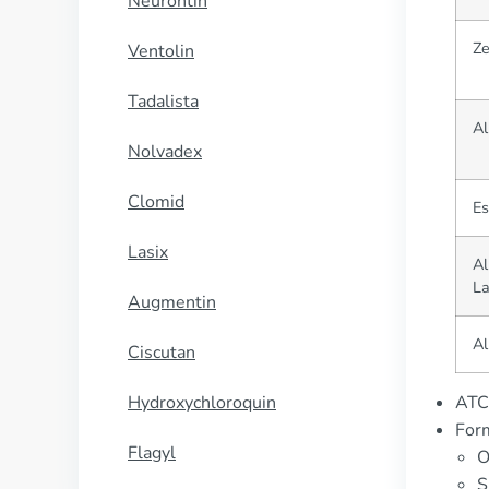
Neurontin
Ze
Ventolin
Tadalista
A
Nolvadex
Clomid
Es
Lasix
Al
L
Augmentin
Al
Ciscutan
Hydroxychloroquin
ATC
For
Flagyl
O
S