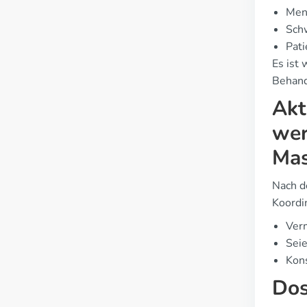
Mens
Schw
Pati
Es ist 
Behand
Akt
wer
Mas
Nach d
Koordi
Verm
Seie
Kons
Dos