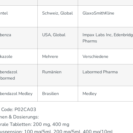
ntel
Schweiz, Global
GlaxoSmithKline
lbenza
USA, Global
Impax Labs Inc, Edenbrid
Pharms
kazole
Mehrere
Verschiedene
bendazol
Rumänien
Labormed Pharma
abormed
bendazol Medley
Brasilien
Medley
 Code: P02CA03
men & Dosierungs:
rale Tabletten: 200 mg, 400 mg
uspension: 100 mg/5ml, 200 mg/5ml, 400 mg/10ml