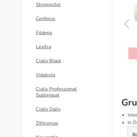
Stromectol
Cenforce
Fildena
Ebetrexat
Levitra
KAUFEN
Cialis Black
Vidalista
Cialis Professional
Sublingual
Gru
Cialis Daily
Inte
In Ö
Zithromax
B