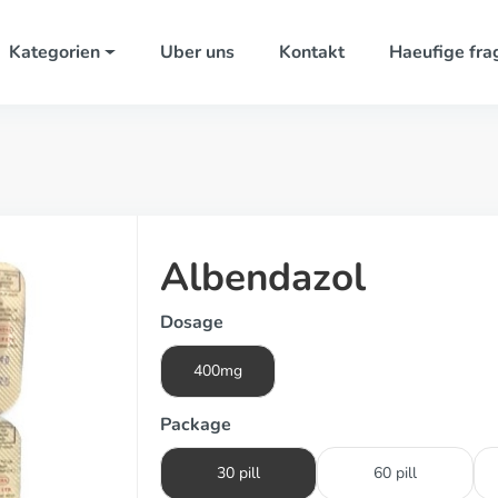
Kategorien
Uber uns
Kontakt
Haeufige fra
Albendazol
Dosage
400mg
Package
30 pill
60 pill