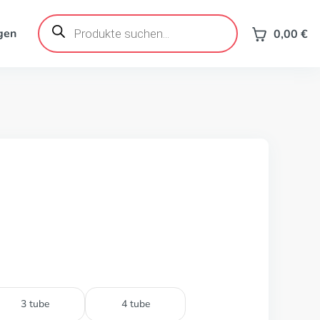
Products
search
gen
0,00
€
3 tube
4 tube