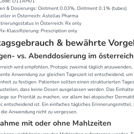
 Code: D11AH01
en & Dosierungs: Ointment 0.03%, Ointment 0.1% (tubes)
eller in Österreich: Astellas Pharma
trierungsstatus in Österreich: Rx only
x-Klassifizierung: Prescription only
tagsgebrauch & bewährte Vorg
en- vs. Abenddosierung im österreich
erreich wird empfohlen, Protopic zweimal täglich anzuwenden,
tente Anwendung zur gleichen Tageszeit ist entscheidend, um
eit zu festigen. Patienten sollten einen strukturierten Tages
zustellen, dass keine Dosen ausgelassen werden. Das Einhalten
lege zur Priorität zu machen, vor allem bei atopischer Derma
c entscheidend ist. Ein einfaches tägliches Erinnerungsmittel
, die Anwendung nicht zu vergessen.
nahme mit oder ohne Mahlzeiten