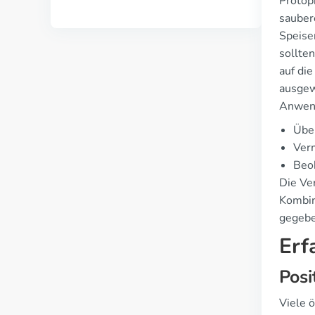
Protop
sauber
Speise
sollte
auf die
ausgew
Anwen
Übe
Verm
Beo
Die Ve
Kombin
gegebe
Erf
Posi
Viele 