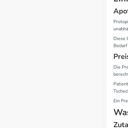
Apo
Protop
unabhä
Diese 
Bedarf
Prei
Die Pr
berech
Patien
Tschec
Ein Pre
Was
Zuta