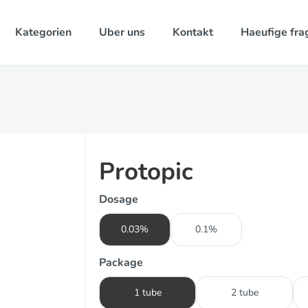
Kategorien
Uber uns
Kontakt
Haeufige fra
Protopic
Dosage
0.03%
0.1%
Package
1 tube
2 tube