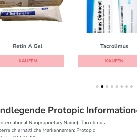
Retin A Gel
Tacrolimus
KAUFEN
KAUFEN
ndlegende Protopic Informatio
(International Nonproprietary Name): Tacrolimus
sterreich erhältliche Markennamen: Protopic