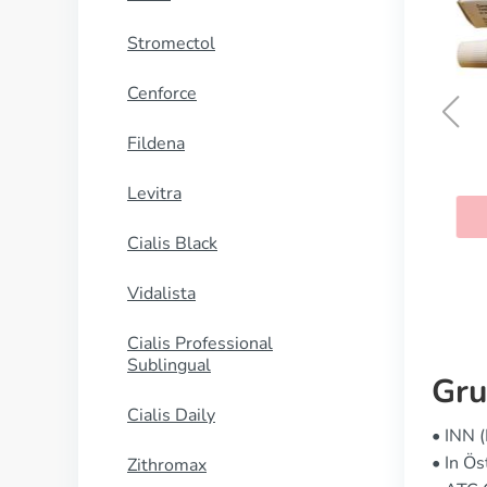
Stromectol
Cenforce
Fildena
Hydrochinon
Levitra
KAUFEN
Cialis Black
Vidalista
Cialis Professional
Sublingual
Gru
Cialis Daily
• INN 
• In Ö
Zithromax