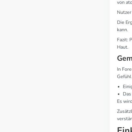
von at
Nutzer
Die Er
kann.
Fazit: 
Haut.
Geme
In For
Gefühl
Eini
Das
Es wir
Zusätz
verstä
Ein