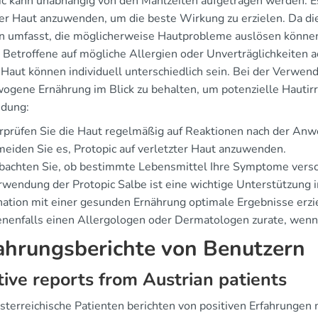
ic kann unabhängig von den Mahlzeiten aufgetragen werden. Es i
er Haut anzuwenden, um die beste Wirkung zu erzielen. Da die 
n umfasst, die möglicherweise Hautprobleme auslösen könne
n Betroffene auf mögliche Allergien oder Unverträglichkeiten
 Haut können individuell unterschiedlich sein. Bei der Verwend
ogene Ernährung im Blick zu behalten, um potenzielle Hautirri
dung:
rprüfen Sie die Haut regelmäßig auf Reaktionen nach der An
eiden Sie es, Protopic auf verletzter Haut anzuwenden.
bachten Sie, ob bestimmte Lebensmittel Ihre Symptome vers
rwendung der Protopic Salbe ist eine wichtige Unterstützung
ation mit einer gesunden Ernährung optimale Ergebnisse erzie
nenfalls einen Allergologen oder Dermatologen zurate, wenn
ahrungsberichte von Benutzern
tive reports from Austrian patients
österreichische Patienten berichten von positiven Erfahrungen