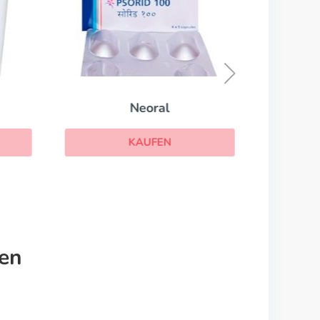
Neoral
KAUFEN
nen