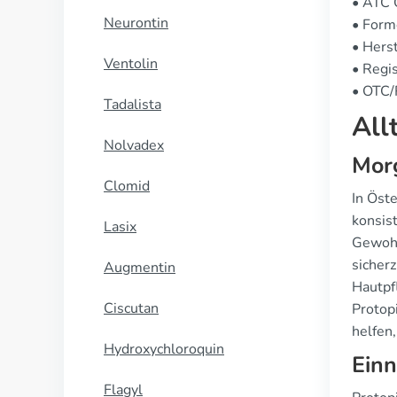
• ATC
Neurontin
• Form
• Herst
Ventolin
• Regis
• OTC/R
Tadalista
All
Nolvadex
Morg
Clomid
In Öst
konsis
Lasix
Gewohnh
sicher
Augmentin
Hautpf
Ciscutan
Protopi
helfen
Hydroxychloroquin
Ein
Flagyl