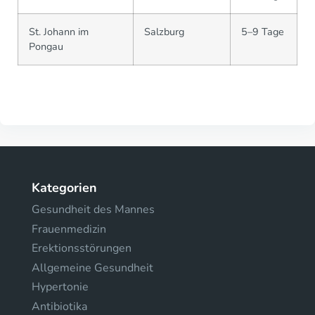
St. Johann im
Salzburg
5–9 Tage
Pongau
Kategorien
Gesundheit des Mannes
Frauenmedizin
Erektionsstörungen
Allgemeine Gesundheit
Hypertonie
Antibiotika