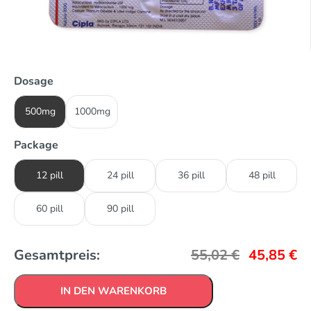
Dosage
500mg
1000mg
Package
12 pill
24 pill
36 pill
48 pill
60 pill
90 pill
Gesamtpreis:
55,02
€
45,85
€
IN DEN WARENKORB