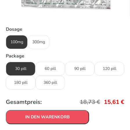
Dosage
100mg
300mg
Package
30 pill
60 pill
90 pill
120 pill
180 pill
360 pill
Gesamtpreis:
18,73
€
15,61
€
IN DEN WARENKORB