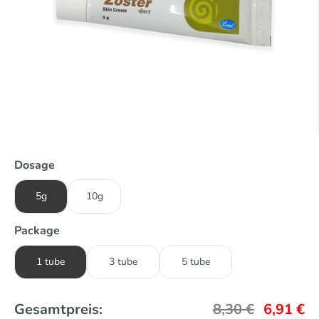
Dosage
5g
10g
Package
1 tube
3 tube
5 tube
Gesamtpreis:
8,30
€
6,91
€