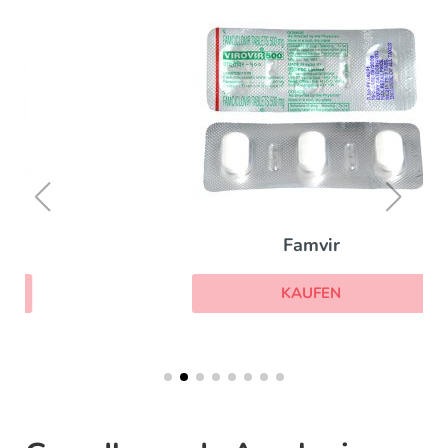
Famvir
KAUFEN