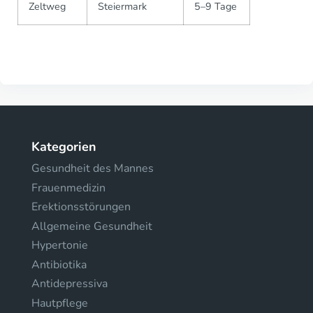
Zeltweg
Steiermark
5–9 Tage
Kategorien
Gesundheit des Mannes
Frauenmedizin
Erektionsstörungen
Allgemeine Gesundheit
Hypertonie
Antibiotika
Antidepressiva
Hautpflege