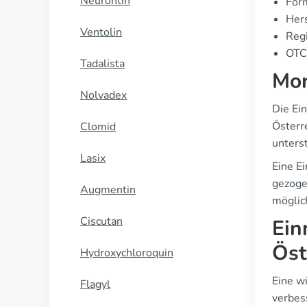
Neurontin
For
Hers
Ventolin
Regi
OTC/
Tadalista
Mor
Nolvadex
Die Ein
Österr
Clomid
unterst
Lasix
Eine E
gezoge
Augmentin
möglic
Ciscutan
Ein
Öst
Hydroxychloroquin
Eine w
Flagyl
verbes