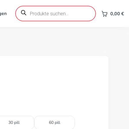
Products
search
gen
0,00
€
30 pill
60 pill