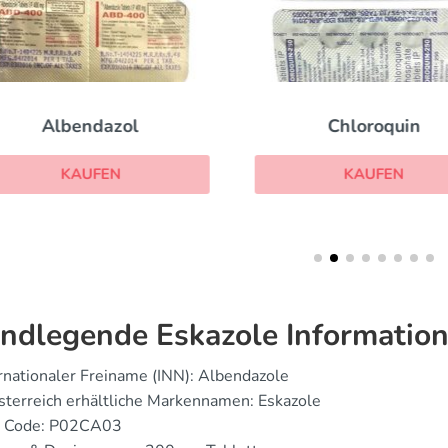
Chloroquin
Nix
KAUFEN
KAUF
ndlegende Eskazole Informatio
rnationaler Freiname (INN): Albendazole
sterreich erhältliche Markennamen: Eskazole
 Code: P02CA03