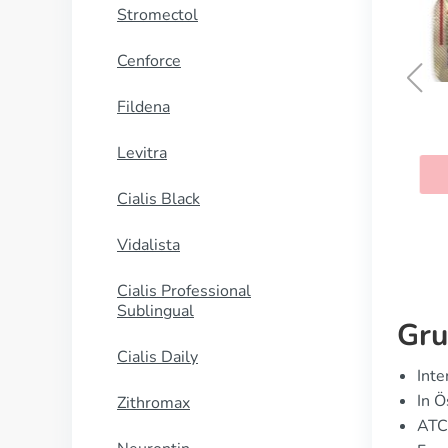
Stromectol
Cenforce
Fildena
antelmin
Albendazol
Levitra
KAUFEN
KAUFEN
Cialis Black
Vidalista
Cialis Professional
Sublingual
Gru
Cialis Daily
Inte
In Ö
Zithromax
ATC