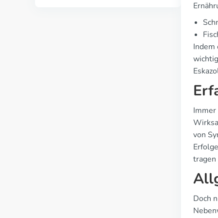
Ernähru
Schn
Fisc
Indem 
wichti
Eskazo
Erf
Immer 
Wirksa
von Sy
Erfolg
tragen
All
Doch n
Nebenw