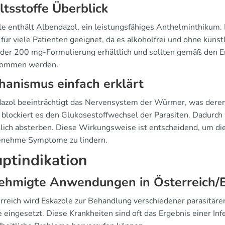
ltsstoffe Überblick
le enthält Albendazol, ein leistungsfähiges Anthelminthikum. 
 für viele Patienten geeignet, da es alkoholfrei und ohne künst
n der 200 mg-Formulierung erhältlich und sollten gemäß den
nommen werden.
anismus einfach erklärt
azol beeinträchtigt das Nervensystem der Würmer, was dere
lockiert es den Glukosestoffwechsel der Parasiten. Dadurch wir
ßlich absterben. Diese Wirkungsweise ist entscheidend, um die
nehme Symptome zu lindern.
ptindikation
ehmigte Anwendungen in Österreich/
erreich wird Eskazole zur Behandlung verschiedener parasitäre
 eingesetzt. Diese Krankheiten sind oft das Ergebnis einer In