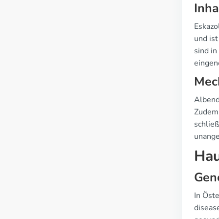
Inha
Eskazo
und ist
sind i
einge
Mech
Albend
Zudem b
schlie
unange
Hau
Gen
In Öst
disease