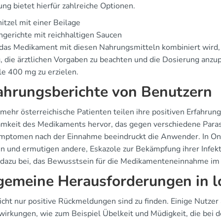
ng bietet hierfür zahlreiche Optionen.
itzel mit einer Beilage
hgerichte mit reichhaltigen Saucen
das Medikament mit diesen Nahrungsmitteln kombiniert wird, lä
g, die ärztlichen Vorgaben zu beachten und die Dosierung anz
le 400 mg zu erzielen.
ahrungsberichte von Benutzern
mehr österreichische Patienten teilen ihre positiven Erfahrun
mkeit des Medikaments hervor, das gegen verschiedene Parasi
mptomen nach der Einnahme beeindruckt die Anwender. In Onl
en und ermutigen andere, Eskazole zur Bekämpfung ihrer Infek
 dazu bei, das Bewusstsein für die Medikamenteneinnahme im
gemeine Herausforderungen in l
icht nur positive Rückmeldungen sind zu finden. Einige Nutz
irkungen, wie zum Beispiel Übelkeit und Müdigkeit, die bei d