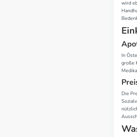
wird eb
Handha
Bedenk
Ein
Apo
In Öst
große 
Medika
Prei
Die Pr
Sozial
nützli
Aussch
Was