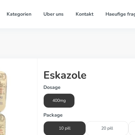
Kategorien
Uber uns
Kontakt
Haeufige fra
Eskazole
Dosage
400mg
Package
10 pill
20 pill