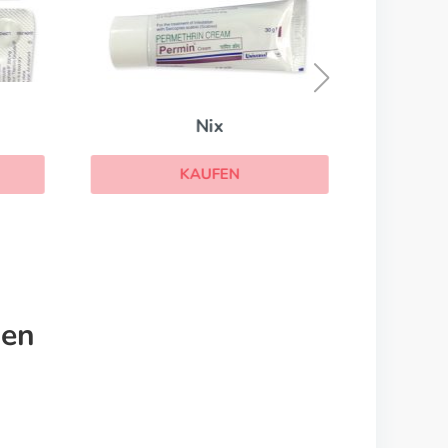
Praziquantel
KAUFEN
EN
nen