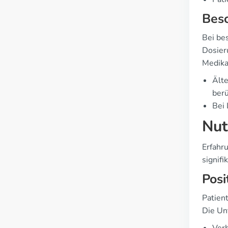
Beso
Bei be
Dosier
Medika
Älte
berü
Bei 
Nut
Erfahr
signif
Posi
Patien
Die Un