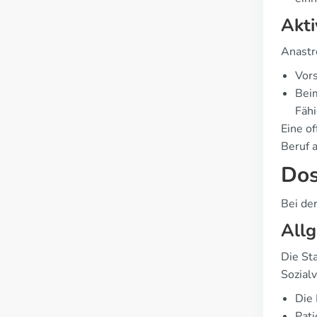
Akti
Anastr
Vors
Beim
Fähi
Eine o
Beruf 
Dos
Bei de
All
Die Sta
Sozial
Die 
Pati