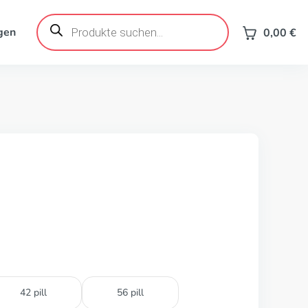
Products
search
gen
0,00
€
42 pill
56 pill