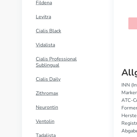
Fildena
Female Cialis
Levitra
KAUFEN
Cialis Black
Vidalista
Cialis Professional
Sublingual
All
Cialis Daily
INN (I
Marken
Zithromax
ATC-C
Neurontin
Formen
Herstel
Ventolin
Registr
Abgabe
Tadalista