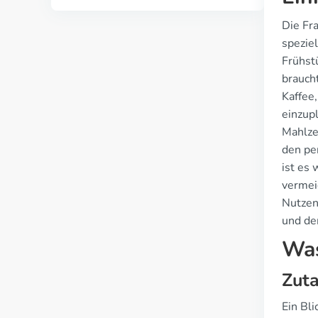
Die Fr
speziel
Frühst
braucht
Kaffee
einzup
Mahlze
den pe
ist es
vermei
Nutzen
und de
Was
Zuta
Ein Bli