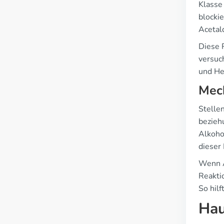
Klasse
blocki
Acetal
Diese 
versuc
und He
Mec
Stellen
bezieh
Alkoho
dieser
Wenn A
Reakti
So hil
Hau