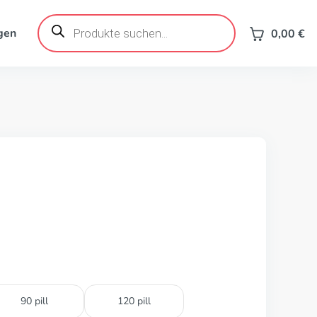
Products
search
gen
0,00
€
90 pill
120 pill