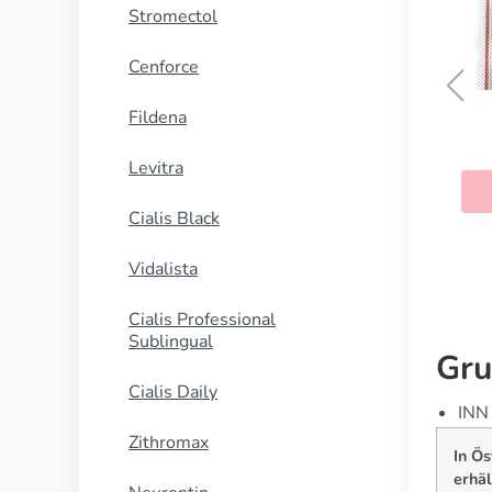
Stromectol
Cenforce
Fildena
Salazopyrin
Levitra
KAUFEN
Cialis Black
Vidalista
Cialis Professional
Sublingual
Gru
Cialis Daily
INN 
Zithromax
In Ös
erhäl