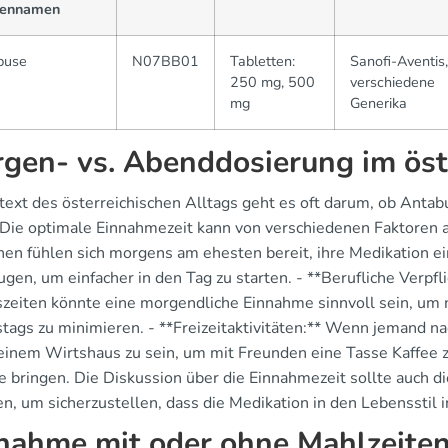
ennamen
buse
N07BB01
Tabletten:
Sanofi-Aventis,
250 mg, 500
verschiedene
mg
Generika
gen- vs. Abenddosierung im öst
text des österreichischen Alltags geht es oft darum, ob An
. Die optimale Einnahmezeit kann von verschiedenen Faktoren ab
en fühlen sich morgens am ehesten bereit, ihre Medikation
gen, um einfacher in den Tag zu starten. - **Berufliche Verpfl
szeiten könnte eine morgendliche Einnahme sinnvoll sein, u
tags zu minimieren. - **Freizeitaktivitäten:** Wenn jemand nac
n einem Wirtshaus zu sein, um mit Freunden eine Tasse Kaffee
le bringen. Die Diskussion über die Einnahmezeit sollte auch 
n, um sicherzustellen, dass die Medikation in den Lebensstil i
nahme mit oder ohne Mahlzeite