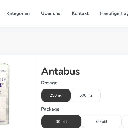
Kategorien
Uber uns
Kontakt
Haeufige fra
Antabus
Dosage
250mg
500mg
Package
30 pill
60 pill