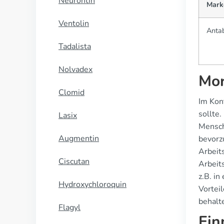
Neurontin
Mark
Ventolin
Anta
Tadalista
Nolvadex
Mor
Clomid
Im Kon
sollte
Lasix
Mensch
Augmentin
bevorzu
Arbeit
Ciscutan
Arbeits
z.B. i
Hydroxychloroquin
Vortei
behalte
Flagyl
Ein