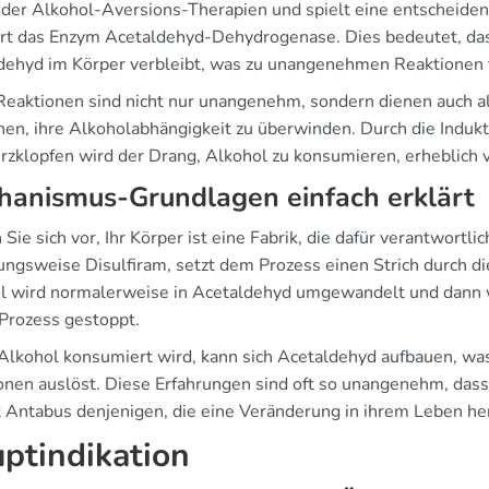
 der Alkohol-Aversions-Therapien und spielt eine entscheiden
ert das Enzym Acetaldehyd-Dehydrogenase. Dies bedeutet, da
dehyd im Körper verbleibt, was zu unangenehmen Reaktionen f
Reaktionen sind nicht nur unangenehm, sondern dienen auch al
hen, ihre Alkoholabhängigkeit zu überwinden. Durch die Indu
rzklopfen wird der Drang, Alkohol zu konsumieren, erheblich 
hanismus-Grundlagen einfach erklärt
 Sie sich vor, Ihr Körper ist eine Fabrik, die dafür verantwortl
ungsweise Disulfiram, setzt dem Prozess einen Strich durch di
l wird normalerweise in Acetaldehyd umgewandelt und dann w
 Prozess gestoppt.
lkohol konsumiert wird, kann sich Acetaldehyd aufbauen, was
onen auslöst. Diese Erfahrungen sind oft so unangenehm, dass
ft Antabus denjenigen, die eine Veränderung in ihrem Leben he
ptindikation