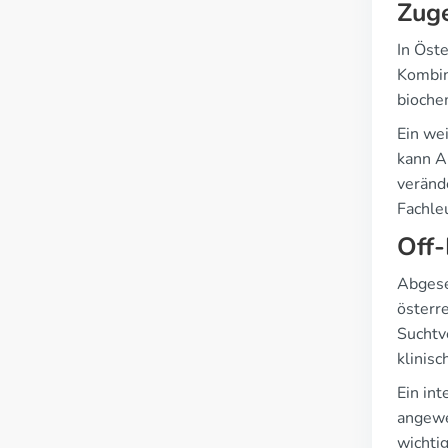
Zug
In Öst
Kombin
bioche
Ein we
kann An
veränd
Fachle
Off-
Abgese
österr
Suchtv
klinisc
Ein in
angewe
wichti