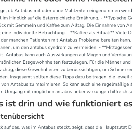
age, ob Antabus mit oder ohne Mahlzeiten eingenommen werden
l im Hinblick auf die österreichische Ernährung. - **Typische Ge
ück mit Semmeln und Kaffee zum Alltag. Die Einnahme von Ant
 eine individuelle Betrachtung. - **Kaffee als Ritual:** Viele 
, der manchen Patienten mit Antabus Probleme bereiten kann. D
lanen, um den antabus syndrom zu vermeiden. - **Mittagessen:
it. Antabus kann auch Auswirkungen auf Magen und Verdauung 
rsönlichen Essgewohnheiten festzulegen. Für die Männer und 
 wichtig, diese Gewohnheiten zu berücksichtigen, um Schmerz
den. Insgesamt sollten diese Tipps dazu beitragen, die jewei
 von Antabus zu maximieren. So kann auch eine regelmäßige ä
m Umgang mit möglichen antabus nebenwirkungen hilfreich se
 ist drin und wie funktioniert e
tenübersicht
ck auf das, was im Antabus steckt, zeigt, dass die Hauptzutat 