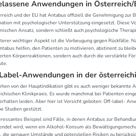
elassene Anwendungen in Österreich/
erreich und der EU hat Antabus offiziell die Genehmigung zur 
ation mit psychologischer Unterstützung eingesetzt. Diese Vo
mischen Ansatz, sondern schließt auch psychologische Therap
iterer wichtiger Aspekt ist die Vorbeugung gegen Rückfälle. 
tabus helfen, den Patienten zu motivieren, abstinent zu bleibe
erten Körperreaktionen, sondern auch durch die verstärkte Fö
ute.
Label-Anwendungen in der österreichi
hen von der Hauptindikation gibt es auch weniger bekannte
eichischen Klinikpraxis. Es wurde manchmal bei Patienten eing
erhalten leiden. Aber hier ist Vorsicht geboten: Off-label- 
he Studien gestützt.
teressantes Beispiel sind Fälle, in denen Antabus zur Behand
ndet wird, wenn ein Alkohol-Konsum als Bewältigungsmechani
g, die genauen Umstände und potenziellen Risiken zu berücksic