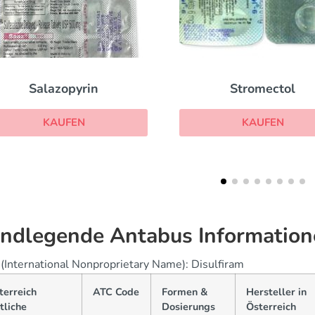
Stromectol
Tetracyclin
KAUFEN
KAUFEN
ndlegende Antabus Information
(International Nonproprietary Name): Disulfiram
terreich
ATC Code
Formen &
Hersteller in
tliche
Dosierungs
Österreich