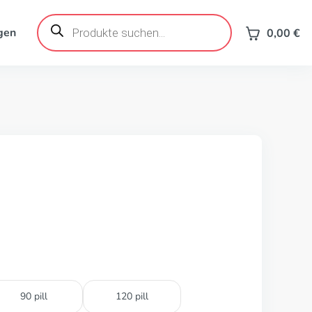
Products
search
gen
0,00
€
90 pill
120 pill