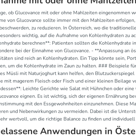
nahme mit oder ohne Mahlzeite
age, ob Glucovance mit oder ohne Mahlzeiten eingenommen werde
me von Glucovance sollte immer mit den Mahlzeiten erfolgen
schwerden, zu reduzieren. In Österreich, wo die traditionelle 
 besonders wichtig, auf die Aufnahme von Kohlenhydraten zu a
enhydrate berechnen**: Patienten sollten die Kohlenhydrate in
ondere bei der Einnahme von Glucovance. - **Anpassung an öste
itäten sind reich an Kohlenhydraten. Ein Tipp könnte sein, Por
zen, um die Kohlenhydrate im Zaun zu halten. ### Beispiele für
es Müsli mit Naturjoghurt kann helfen, den Blutzuckerspiegel s
 mit magerem Fleisch oder Fisch und einer kleinen Beilage vo
dessen**: Leichte Gerichte wie Salat mit Hühnchen oder ein
ucovance eignen. Es ist wichtig, sich der eigenen Ernährung b
nstimmung mit den Essgewohnheiten einzunehmen. Diese Maßn
eren und Nebenwirkungen zu vermeiden. Dabei ist die Unterst
ehr wertvoll, um die richtige Balance zu finden und individuel
elassene Anwendungen in Öste