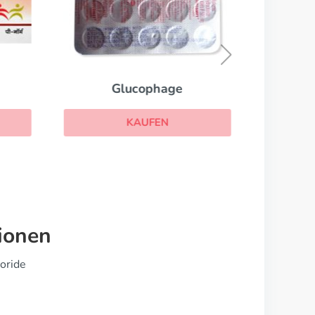
Glucophage
KAUFEN
ionen
oride