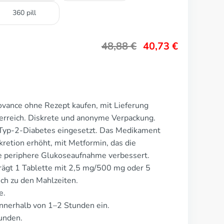
360 pill
48,88
€
40,73
€
ovance ohne Rezept kaufen, mit Lieferung
erreich. Diskrete und anonyme Verpackung.
 Typ-2-Diabetes eingesetzt. Das Medikament
kretion erhöht, mit Metformin, das die
e periphere Glukoseaufnahme verbessert.
rägt 1 Tablette mit 2,5 mg/500 mg oder 5
ch zu den Mahlzeiten.
e.
nnerhalb von 1–2 Stunden ein.
unden.