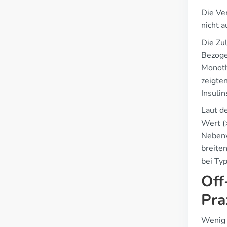
Die Ve
nicht 
Die Zu
Bezogen
Monoth
zeigten
Insulin
Laut d
Wert (
Nebenw
breite
bei Ty
Off
Pra
Wenig 