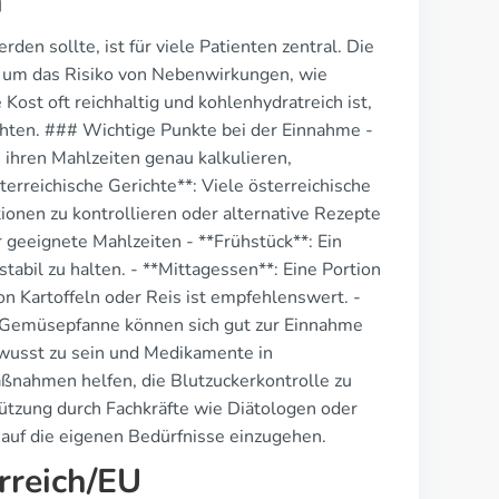
n
n sollte, ist für viele Patienten zentral. Die
, um das Risiko von Nebenwirkungen, wie
Kost oft reichhaltig und kohlenhydratreich ist,
chten. ### Wichtige Punkte bei der Einnahme -
 ihren Mahlzeiten genau kalkulieren,
rreichische Gerichte**: Viele österreichische
tionen zu kontrollieren oder alternative Rezepte
 geeignete Mahlzeiten - **Frühstück**: Ein
tabil zu halten. - **Mittagessen**: Eine Portion
n Kartoffeln oder Reis ist empfehlenswert. -
e Gemüsepfanne können sich gut zur Einnahme
ewusst zu sein und Medikamente in
ahmen helfen, die Blutzuckerkontrolle zu
ützung durch Fachkräfte wie Diätologen oder
l auf die eigenen Bedürfnisse einzugehen.
rreich/EU