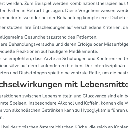
iert werden. Zum Beispiel werden Kombinationstherapien aus 
llen Fällen in Betracht gezogen. Diese Vorgehensweisen werden
tenbedürfnisse oder bei der Behandlung komplexerer Diabete
ner stützen ihre Entscheidungen auf verschiedene Kriterien, da
allgemeine Gesundheitszustand des Patienten.
ere Behandlungsversuche und deren Erfolge oder Misserfolge
viduelle Reaktionen auf häufigere Medikamente.
eise empfehlen, dass Ärzte an Schulungen und Konferenzen te
ieansätze auf dem Laufenden zu bleiben. Der interdisziplinär
zten und Diabetologen spielt eine zentrale Rolle, um die best
hselwirkungen mit Lebensmitt
teraktionen zwischen Lebensmitteln und Glucovance sind ein 
mte Speisen, insbesondere Alkohol und Koffein, können die 
 von alkoholischen Getränken kann zu Hypoglykämie führen 
n.
l bei der typischen österreichischen Küche, die reich an Kohlen