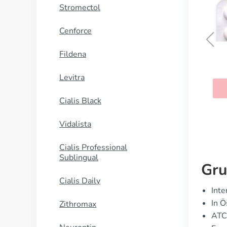
Stromectol
Cenforce
Fildena
Semaglutid
Levitra
KAUFEN
Cialis Black
Vidalista
Cialis Professional
Sublingual
Gru
Cialis Daily
Inte
In Ö
Zithromax
ATC