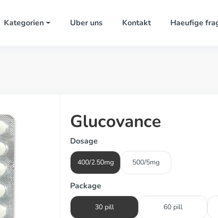
Kategorien
Uber uns
Kontakt
Haeufige fra
Glucovance
Dosage
400/2.50mg
500/5mg
Package
30 pill
60 pill