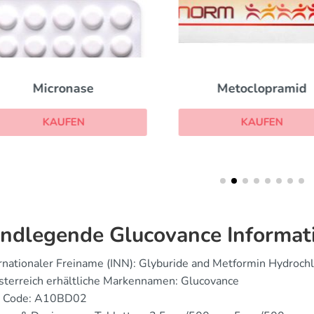
Micronase
Metoclopramid
KAUFEN
KAUFEN
ndlegende Glucovance Informat
rnationaler Freiname (INN): Glyburide and Metformin Hydrochl
sterreich erhältliche Markennamen: Glucovance
 Code: A10BD02