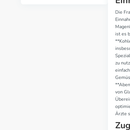
Ein
Die Fr
Einnah
Magenbe
ist es
**Kohl
insbes
Spezial
zu nut
einfach
Gemüse
**Aben
von Gl
Überei
optimi
Ärzte s
Zug