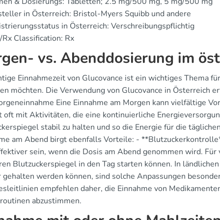
men & Dosierungs: Tabletten; 2.5 mg/500 mg, 5 mg/500 mg
teller in Österreich: Bristol-Myers Squibb und andere
strierungsstatus in Österreich: Verschreibungspflichtig
Rx Classification: Rx
gen- vs. Abenddosierung im öst
htige Einnahmezeit von Glucovance ist ein wichtiges Thema für 
ten möchten. Die Verwendung von Glucovance in Österreich er
rgeneinnahme Eine Einnahme am Morgen kann vielfältige Vorte
 oft mit Aktivitäten, die eine kontinuierliche Energieversorgu
ckerspiegel stabil zu halten und so die Energie für die tägli
me am Abend birgt ebenfalls Vorteile: - **Blutzuckerkontrolle
ffektiver sein, wenn die Dosis am Abend genommen wird. Für v
eren Blutzuckerspiegel in den Tag starten können. In ländliche
er gehalten werden können, sind solche Anpassungen besonders
esleitlinien empfehlen daher, die Einnahme von Medikamenten
routinen abzustimmen.