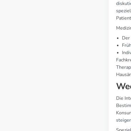
diskut
spezie
Patien
Medizi
Der 
Früh
Indi
Fachkr
Therap
Hausär
Wec
Die In
Bestim
Konsum
steiger
Speziel