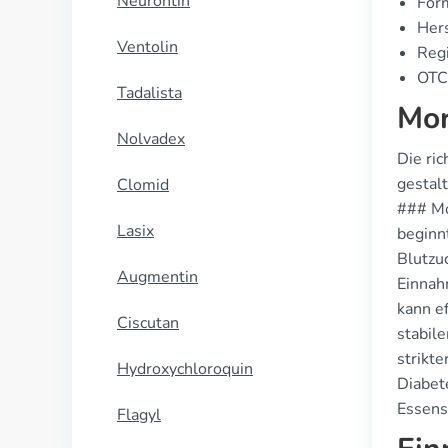
Neurontin
For
Hers
Ventolin
Regi
OTC/
Tadalista
Mor
Nolvadex
Die ric
gestal
Clomid
### Mo
Lasix
beginnt
Blutzu
Augmentin
Einnah
kann e
Ciscutan
stabil
strikt
Hydroxychloroquin
Diabet
Essens
Flagyl