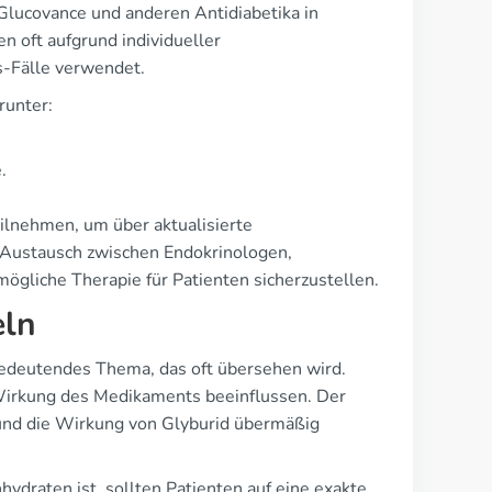
Glucovance und anderen Antidiabetika in
 oft aufgrund individueller
s-Fälle verwendet.
runter:
.
ilnehmen, um über aktualisierte
e Austausch zwischen Endokrinologen,
mögliche Therapie für Patienten sicherzustellen.
eln
bedeutendes Thema, das oft übersehen wird.
Wirkung des Medikaments beeinflussen. Der
und die Wirkung von Glyburid übermäßig
hydraten ist, sollten Patienten auf eine exakte