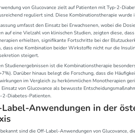
rwendung von Glucovance zielt auf Patienten mit Typ-2-Diabete
ausreichend reguliert sind. Diese Kombinationstherapie wurde i
lassung umfasst den Einsatz bei Erwachsenen, wobei die Dosier
 auf eine Vielzahl von klinischen Studien, zeigten diese, dass
erapien erhielten, signifikante Fortschritte bei der Blutzucke
, dass eine Kombination beider Wirkstoffe nicht nur die Insuli
sekretion steigert.
en Studienergebnissen ist die Kombinationstherapie besonder
>7%). Darüber hinaus belegt die Forschung, dass die Häufigk
irkungen im Vergleich zu herkömmlichen Monotherapien gerin
n Einsatz von Glucovance als bewusste Entscheidungsmaßnahm
p-2-Diabetes-Patienten.
-Label-Anwendungen in der öste
xis
bekannt sind die Off-Label-Anwendungen von Glucovance, die i