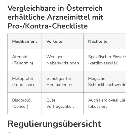
Vergleichbare in Österreich
erhältliche Arzneimittel mit
Pro-/Kontra-Checkliste
Medikament
Vorteile
Nachteile
Atenolol
Weniger
Spezifischer Einsatz
(Tenormin)
Nebenwirkungen
(kardiovaskulär)
Metoprolol
Günstiger für
Mögliche
(Lopressor)
Herzpatienten
Schluckbeschwerden
Bisoprolol
Gute
Auch kardiovaskulär
(Concor)
Verträglichkeit
fokussiert
Regulierungsübersicht