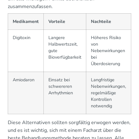
zusammenzufassen.
Medikament
Vorteile
Nachteile
Digitoxin
Langere
Höheres Risiko
Halbwertszeit,
von
gute
Nebenwirkungen
Bioverfügbarkeit
bei
Überdosierung
Amiodaron
Einsatz bei
Langfristige
schwereren
Nebenwirkungen,
Arrhythmien
regelmäßige
Kontrollen
notwendig
Diese Alternativen sollten sorgfältig erwogen werden,
und es ist wichtig, sich mit einem Facharzt über die
beste Behandlungsmethode beraten zu lassen. Alle