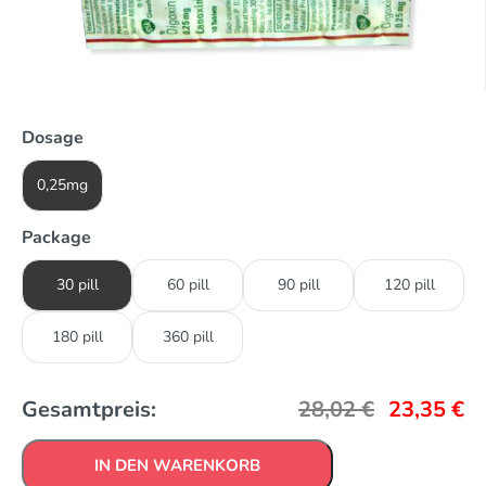
Dosage
0,25mg
Package
30 pill
60 pill
90 pill
120 pill
180 pill
360 pill
Gesamtpreis:
28,02
€
23,35
€
IN DEN WARENKORB