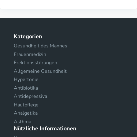
Kategorien
Gesundheit des Mannes
Frauenmedizin
Erektionsstörungen
Allgemeine Gesundheit
Hypertonie
Antibiotika
Antidepressiva
Hautpflege
Analgetika
Asthma
Nützliche Informationen