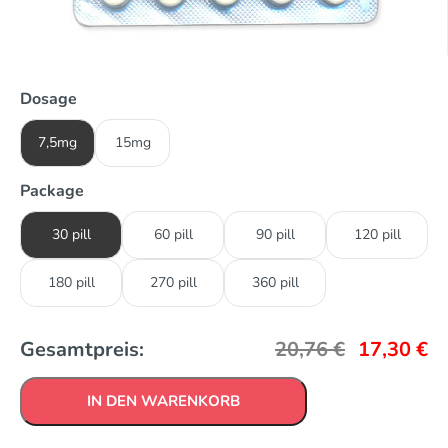
Dosage
7,5mg
15mg
Package
30 pill
60 pill
90 pill
120 pill
180 pill
270 pill
360 pill
Gesamtpreis:
20,76
€
17,30
€
IN DEN WARENKORB