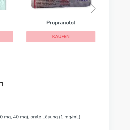
Propranolol
KAUFEN
n
0 mg, 40 mg), orale Lösung (1 mg/mL)