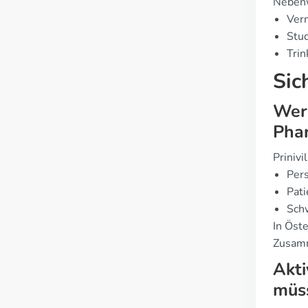
Nebenw
Verm
Stud
Trin
Sic
Wer 
Phar
Priniv
Pers
Pati
Schw
In Öst
Zusamm
Akti
müss