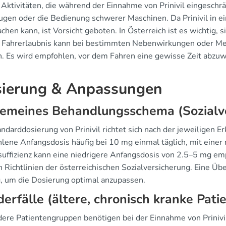
t Aktivitäten, die während der Einnahme von Prinivil eingesch
ugen oder die Bedienung schwerer Maschinen. Da Prinivil in e
chen kann, ist Vorsicht geboten. In Österreich ist es wichtig,
. Fahrerlaubnis kann bei bestimmten Nebenwirkungen oder M
. Es wird empfohlen, vor dem Fahren eine gewisse Zeit ab
ierung & Anpassungen
gemeines Behandlungsschema (Sozialv
ndarddosierung von Prinivil richtet sich nach der jeweiligen E
lene Anfangsdosis häufig bei 10 mg einmal täglich, mit einer
suffizienz kann eine niedrigere Anfangsdosis von 2.5–5 mg 
n Richtlinien der österreichischen Sozialversicherung. Eine Ü
g, um die Dosierung optimal anzupassen.
erfälle (ältere, chronisch kranke Pati
ere Patientengruppen benötigen bei der Einnahme von Priniv