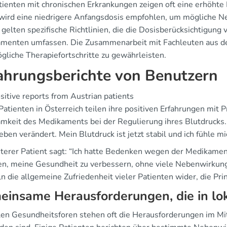
tienten mit chronischen Erkrankungen zeigen oft eine erhöht
wird eine niedrigere Anfangsdosis empfohlen, um mögliche N
 gelten spezifische Richtlinien, die die Dosisberücksichtigung
menten umfassen. Die Zusammenarbeit mit Fachleuten aus d
gliche Therapiefortschritte zu gewährleisten.
ahrungsberichte von Benutzern
sitive reports from Austrian patients
Patienten in Österreich teilen ihre positiven Erfahrungen mit P
mkeit des Medikaments bei der Regulierung ihres Blutdrucks. E
ben verändert. Mein Blutdruck ist jetzt stabil und ich fühle mi
iterer Patient sagt: “Ich hatte Bedenken wegen der Medikament
en, meine Gesundheit zu verbessern, ohne viele Nebenwirkung
n die allgemeine Zufriedenheit vieler Patienten wider, die Pri
insame Herausforderungen, die in lok
alen Gesundheitsforen stehen oft die Herausforderungen im Mit