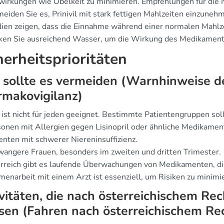
irkungen wie Übelkeit zu minimieren. Empfehlungen für die
eiden Sie es, Prinivil mit stark fettigen Mahlzeiten einzuneh
ien zeigen, dass die Einnahme während einer normalen Mahlzeit
ken Sie ausreichend Wasser, um die Wirkung des Medikaments
herheitsprioritäten
sollte es vermeiden (Warnhinweise de
makovigilanz)
il ist nicht für jeden geeignet. Bestimmte Patientengruppen s
onen mit Allergien gegen Lisinopril oder ähnliche Medikamen
enten mit schwerer Niereninsuffizienz.
angere Frauen, besonders im zweiten und dritten Trimester.
erreich gibt es laufende Überwachungen von Medikamenten, d
enarbeit mit einem Arzt ist essenziell, um Risiken zu minimi
vitäten, die nach österreichischem Re
en (Fahren nach österreichischem Re