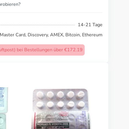
probieren?
14-21 Tage
 Master Card, Discovery, AMEX, Bitcoin, Ethereum
uftpost) bei Bestellungen über €172.19