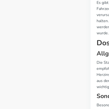
Es gib
Fahrze
verursa
halten
werden
wurde.
Dos
All
Die Sta
empfoh
Herzin
aus de
wichti
Sond
Besond