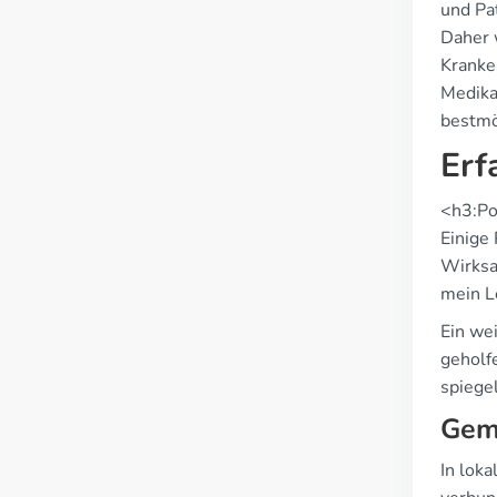
und Pa
Daher 
Kranke
Medika
bestmö
Erf
<h3:Po
Einige 
Wirksa
mein Le
Ein we
geholf
spiegel
Geme
In lok