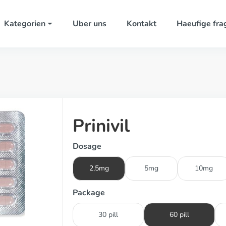
Kategorien
Uber uns
Kontakt
Haeufige fra
Prinivil
Dosage
2,5mg
5mg
10mg
Package
30 pill
60 pill