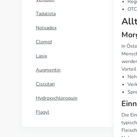
Regi
OTC/
Tadalista
All
Nolvadex
Morg
Clomid
In Öst
Mensch
Lasix
werden
Vorteil
Augmentin
Nehm
Ciscutan
Verk
Spre
Hydroxychloroquin
Ein
Flagyl
Die Ei
typisc
Fleisch