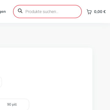
Products
search
gen
0,00
€
90 pill