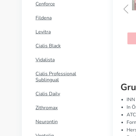
Cenforce
Fildena
Cozaar
Levitra
KAUFEN
Cialis Black
Vidalista
Cialis Professional
Sublingual
Gru
Cialis Daily
INN 
In Ö
Zithromax
ATC
Neurontin
Form
Hers
Ventolin