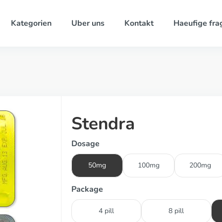
Kategorien
Uber uns
Kontakt
Haeufige fra
Stendra
Dosage
50mg
100mg
200mg
Package
4 pill
8 pill