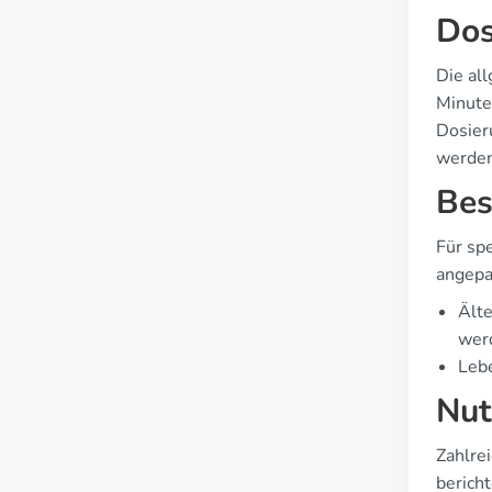
Dos
Die al
Minute
Dosier
werden
Bes
Für sp
angepa
Älte
wer
Lebe
Nut
Zahlre
berich