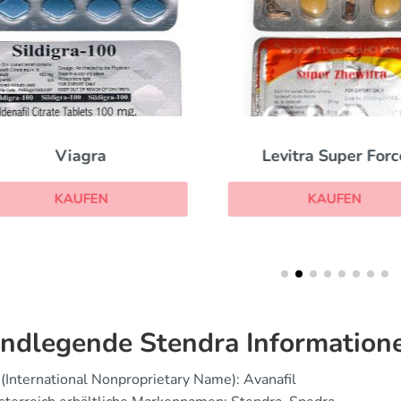
Viagra
Levitra Super Forc
KAUFEN
KAUFEN
ndlegende Stendra Information
(International Nonproprietary Name): Avanafil