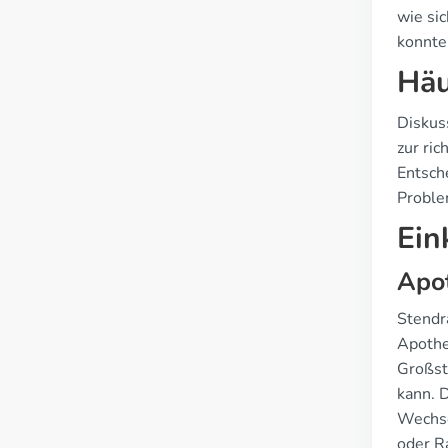
wie si
konnte
Häu
Diskus
zur ri
Entsch
Proble
Ein
Apo
Stendr
Apothek
Großst
kann. 
Wechse
oder R