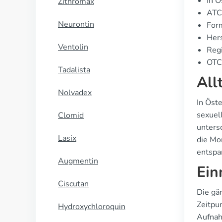
In Ö
Zithromax
ATC
Neurontin
For
Hers
Ventolin
Regi
OTC/
Tadalista
All
Nolvadex
In Öst
sexuel
Clomid
unters
Lasix
die Mo
entspa
Augmentin
Ein
Ciscutan
Die gä
Zeitpun
Hydroxychloroquin
Aufnah