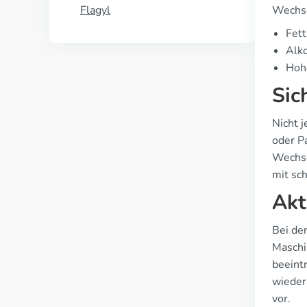
Flagyl
Wechse
Fett
Alk
Hohe
Sic
Nicht 
oder P
Wechse
mit sc
Akt
Bei de
Maschi
beeint
wieder 
vor.