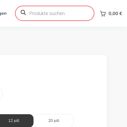
Products
search
gen
0,00
€
12 pill
20 pill