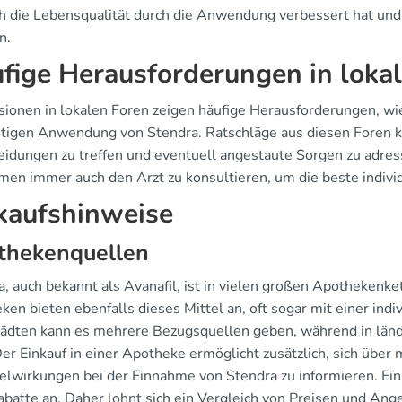
ch die Lebensqualität durch die Anwendung verbessert hat und
n.
fige Herausforderungen in lokal
sionen in lokalen Foren zeigen häufige Herausforderungen, 
chtigen Anwendung von Stendra. Ratschläge aus diesen Foren 
eidungen zu treffen und eventuell angestaute Sorgen zu adres
men immer auch den Arzt zu konsultieren, um die beste individ
kaufshinweise
thekenquellen
a, auch bekannt als Avanafil, ist in vielen großen Apothekenk
en bieten ebenfalls dieses Mittel an, oft sogar mit einer ind
ädten kann es mehrere Bezugsquellen geben, während in ländl
Der Einkauf in einer Apotheke ermöglicht zusätzlich, sich üb
lwirkungen bei der Einnahme von Stendra zu informieren. Ein
abatte an. Daher lohnt sich ein Vergleich von Preisen und Ang