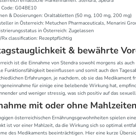
sterreich erhältliche Markennamen: Stendra, Spedra
 Code: G04BE10
men & Dosierungen: Oraltabletten (50 mg, 100 mg, 200 mg)
teller in Österreich: Metuchen Pharmaceuticals, Menarini Gr
strierungsstatus in Österreich: Zugelassen
Rx classification: Rezeptpflichtig
tagstauglichkeit & bewährte V
erreich ist die Einnahme von Stendra sowohl morgens als auch 
le Funktionsfähigkeit beeinflussen und somit auch den Tagesa
chiedlichen Erfahrungen, je nachdem, ob sie das Medikament
rgeneinnahme für einige eine belebende Wirkung hat, empfind
nnender und weniger stressig, was sich positiv auf das sexuell
nahme mit oder ohne Mahlzeite
ngigen österreichischen Ernährungsgewohnheiten spielen eine 
kt ist vor einer Mahlzeit, da die Wirkung sich so optimal entf
me des Medikaments beeinträchtigen. Hier eine kurze Übersi