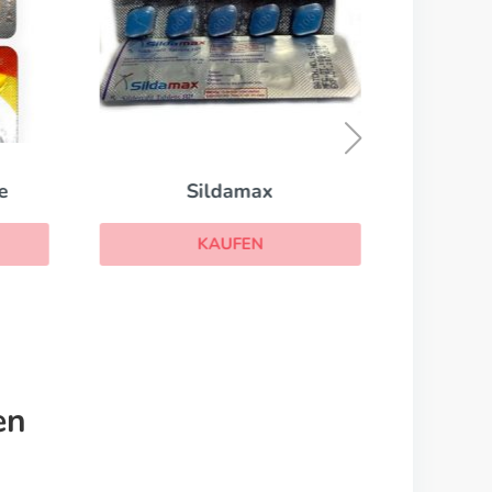
e
Sildamax
KAUFEN
en