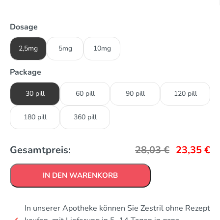
Dosage
2,5mg
5mg
10mg
Package
30 pill
60 pill
90 pill
120 pill
180 pill
360 pill
Gesamtpreis:
28,03
€
23,35
€
IN DEN WARENKORB
In unserer Apotheke können Sie Zestril ohne Rezept